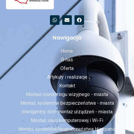
Nawigacja
Home
O nas
Oferta
Artykuły i realizacje
Kontakt
Montaż monitoringu wizyjnego - miasta
Montaż systemów bezpieczeństwa - miasta
Inteligentny dom montaż urządzeń - miasta
Montaż sieci komputerowej i Wi-Fi
Montaż systemów bezpieczeństwa Hiszpania