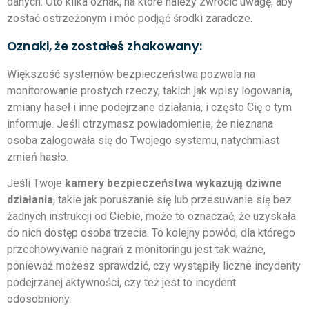
danych. Oto kilka oznak, na które należy zwrócić uwagę, aby
zostać ostrzeżonym i móc podjąć środki zaradcze.
Oznaki, że zostałeś zhakowany:
Większość systemów bezpieczeństwa pozwala na
monitorowanie prostych rzeczy, takich jak wpisy logowania,
zmiany haseł i inne podejrzane działania, i często Cię o tym
informuje. Jeśli otrzymasz powiadomienie, że nieznana
osoba zalogowała się do Twojego systemu, natychmiast
zmień hasło.
Jeśli Twoje
kamery bezpieczeństwa wykazują dziwne
działania
, takie jak poruszanie się lub przesuwanie się bez
żadnych instrukcji od Ciebie, może to oznaczać, że uzyskała
do nich dostęp osoba trzecia. To kolejny powód, dla którego
przechowywanie nagrań z monitoringu jest tak ważne,
ponieważ możesz sprawdzić, czy wystąpiły liczne incydenty
podejrzanej aktywności, czy też jest to incydent
odosobniony.