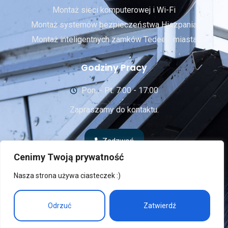
Montaż sieci komputerowej i Wi-Fi
Montaż systemów bezpieczeństwa Hiszpania
Montaż inteligentnych zamków Tedee - miasta
Godziny Pracy
Pon. - Pt. 7:00 - 17:00
Zapraszamy do kontaktu.
Zadzwoń
Cenimy Twoją prywatność
Nasza strona używa ciasteczek :)
© 2024 Rufexpro.com • All Rights Reserved
Odrzuć
Zatwierdź