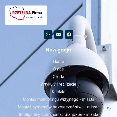
Nawigacja
Home
O nas
Oferta
Artykuły i realizacje
Kontakt
Montaż monitoringu wizyjnego - miasta
Montaż systemów bezpieczeństwa - miasta
Inteligentny dom montaż urządzeń - miasta