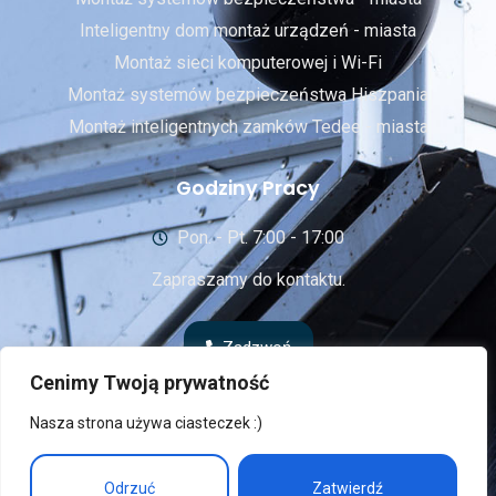
Inteligentny dom montaż urządzeń - miasta
Montaż sieci komputerowej i Wi-Fi
Montaż systemów bezpieczeństwa Hiszpania
Montaż inteligentnych zamków Tedee - miasta
Godziny Pracy
Pon. - Pt. 7:00 - 17:00
Zapraszamy do kontaktu.
Zadzwoń
Cenimy Twoją prywatność
Nasza strona używa ciasteczek :)
© 2024 Rufexpro.com • All Rights Reserved
Odrzuć
Zatwierdź