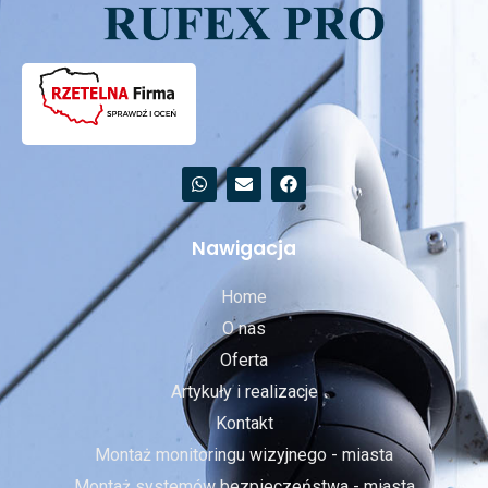
Nawigacja
Home
O nas
Oferta
Artykuły i realizacje
Kontakt
Montaż monitoringu wizyjnego - miasta
Montaż systemów bezpieczeństwa - miasta