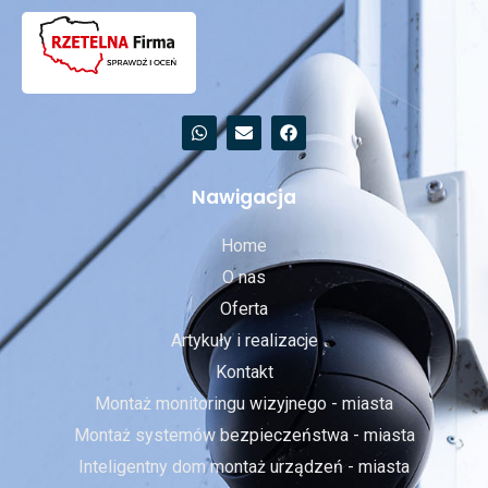
Nawigacja
Home
O nas
Oferta
Artykuły i realizacje
Kontakt
Montaż monitoringu wizyjnego - miasta
Montaż systemów bezpieczeństwa - miasta
Inteligentny dom montaż urządzeń - miasta