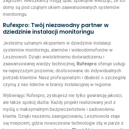
zagrożeń. Mieszkańcy mogą spać spokojnie wiedząc, że ich
domy są pod czujnym okiem zaawansowanych systemów
monitoringu.
Rufexpro: Twój niezawodny partner w
dziedzinie instalacji monitoringu
Jesteśmy uznanym ekspertem w dziedzinie instalacji
systemów monitoringu, alarmów i wideodomofonów w
Lesznowoli. Dzięki wieloletniemu doświadczeniu i
zaawansowanej wiedzy technicznej,
Rufexpro
oferuje usługi
na najwyższym poziomie, dostosowane do indywidualnych
potrzeb klientów. Nasz profesjonalizm i dbałość o szczegóły
czynią z nas liderów w branży instalacyjnej w regionie.
Wybierając Rufexpro, zyskujesz nie tylko gwarancję jakości,
ale także spokój ducha. Każdy projekt realizowany jest z
myślą o maksymalnym bezpieczeństwie i zadowoleniu
klienta. Dzięki naszemu zaangażowaniu, Lesznowola staje
się miejscem, gdzie nowoczesne technologie idą w parze z