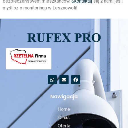
bezpieczeństwem mieszkańców.
Skontaktuj
się z nami jeśli
myślisz o monitoringu w Lesznowoli!
Nawigacja
Home
O nas
Oferta