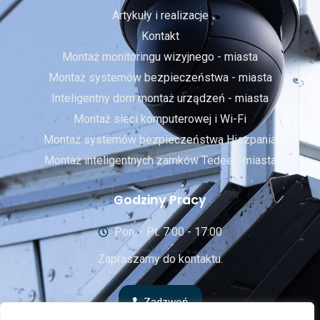
Artykuły i realizacje
Kontakt
Montaż monitoringu wizyjnego - miasta
Montaż systemów bezpieczeństwa - miasta
Inteligentny dom montaż urządzeń - miasta
Montaż sieci komputerowej i Wi-Fi
Montaż systemów bezpieczeństwa Hiszpania
Montaż inteligentnych zamków Tedee - miasta
Godziny Pracy
Pon. - Pt. 7:00 - 17:00
Zapraszamy do kontaktu.
Zadzwoń