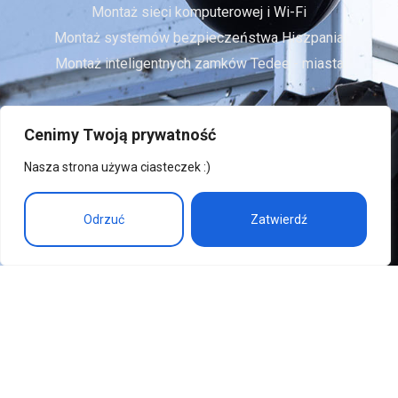
Montaż sieci komputerowej i Wi-Fi
Montaż systemów bezpieczeństwa Hiszpania
Montaż inteligentnych zamków Tedee - miasta
Godziny Pracy
Cenimy Twoją prywatność
Pon. - Pt. 7:00 - 17:00
Nasza strona używa ciasteczek :)
Zapraszamy do kontaktu.
Odrzuć
Zatwierdź
Zadzwoń
© 2024 Rufexpro.com • All Rights Reserved