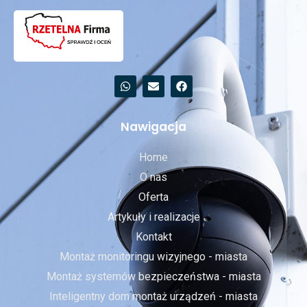
Nawigacja
Home
O nas
Oferta
Artykuły i realizacje
Kontakt
Montaż monitoringu wizyjnego - miasta
Montaż systemów bezpieczeństwa - miasta
Inteligentny dom montaż urządzeń - miasta